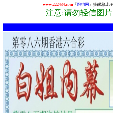
www.222434.com
『
跑狗网
』提醒您:若
注意:请勿轻信图