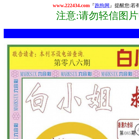
www.222434.com
『
跑狗网
』提醒您:若
注意:请勿轻信图