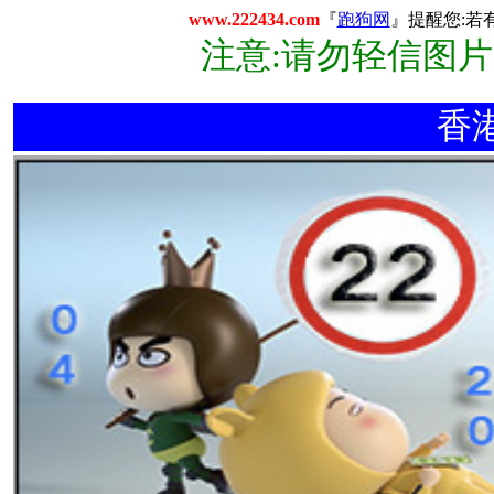
www.222434.com
『
跑狗网
』提醒您:若
注意:请勿轻信图
香